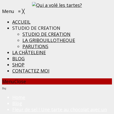
Menu
≡
╳
ACCUEIL
STUDIO DE CREATION
STUDIO DE CREATION
LA GRIBOUILLOTHEQUE
PARUTIONS
LA CHÂTELEINE
BLOG
SHOP
CONTACTEZ MOI
Menu
Close
Blog
Home
Blog
Fleur de sel ! Une tarte au chocolat avec un