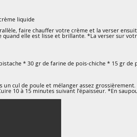
 crème liquide
llèle, faire chauffer votre crème et la verser ensuit
 quand elle est lisse et brillante. *La verser sur vo
pistache * 30 gr de farine de pois-chiche * 15 gr de
s un cul de poule et mélanger assez grossièrement. 
uire 10 à 15 minutes suivant l’épaisseur. *En saupou