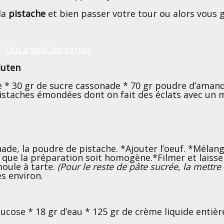
la
pistache
et bien passer votre tour ou alors vous 
gluten
e * 30 gr de sucre cassonade * 70 gr poudre d’amande
pistaches émondées dont on fait des éclats avec un m
nade, la poudre de pistache. *Ajouter l’oeuf. *Mélang
que la préparation soit homogène.*Filmer et laisser
moule à tarte.
(Pour le reste de pâte sucrée, la mettre
s environ.
lucose * 18 gr d’eau * 125 gr de crème liquide entiè