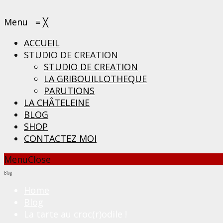
Menu
≡
╳
ACCUEIL
STUDIO DE CREATION
STUDIO DE CREATION
LA GRIBOUILLOTHEQUE
PARUTIONS
LA CHÂTELEINE
BLOG
SHOP
CONTACTEZ MOI
Menu
Close
Blog
Home
Blog
La tarte au croc(r)odile !