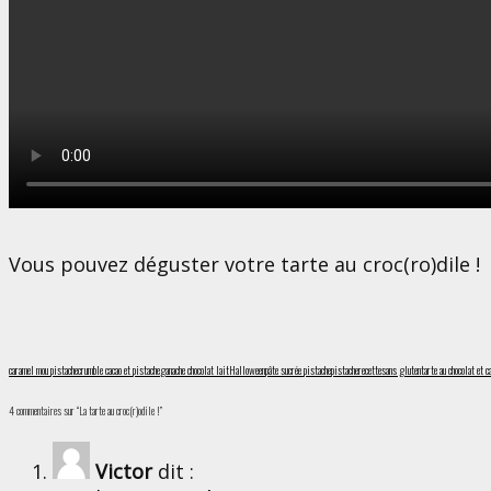
Vous pouvez déguster votre tarte au croc(ro)dile !
caramel mou pistache
crumble cacao et pistache
ganache chocolat lait
Halloween
pâte sucrée pistache
pistache
recette
sans gluten
tarte au chocolat et 
4 commentaires sur “La tarte au croc(r)odile !”
Victor
dit :