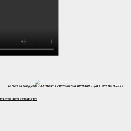
La tarte au croc(r)odile / ©STYLISME & PHOTOGRAPHIE CULINAIRE – QUI A VOLÉ LES TARTES ?
caramel
tarte au crocrodile
tarte sans gluten