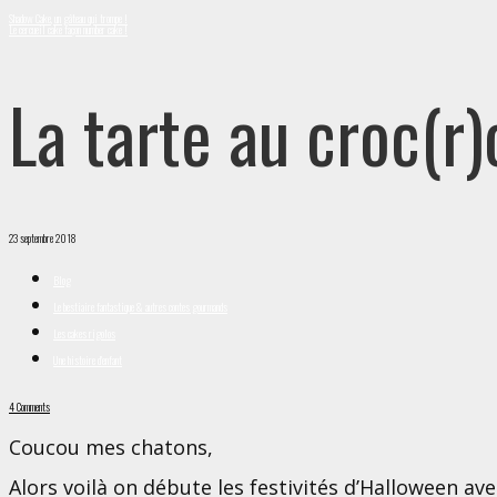
Shadow Cake, un gâteau qui trompe !
Le cercueil cake façon number cake !
La tarte au croc(r)o
23 septembre 2018
Blog
Le bestiaire fantastique & autres contes gourmands
Les cakes rigolos
Une histoire d'enfant
4 Comments
Coucou mes chatons,
Alors voilà on débute les festivités d’Halloween ave