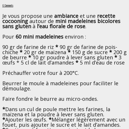
6 Comments
Je vous propose une
ambiance
et une
recette
cocooning
autour de
mini
madeleines bicolores
sans gluten
à
l’eau florale de rose
.
Pour
60 mini madeleines
environ :
90 gr de farine de riz
*
90 gr de farine de pois-
chiche
*
20 gr de maïzena
*
150 g de sucre
*
200 g
de beurre
*
10 gr poudre à lever sans gluten
*
3
œufs * 5 cl de lait d’amandes
*
5 ml d’eau de rose
Préchauffer votre four à 200°C.
Beurrer le moule à madeleines pour faciliter le
démoulage.
Faire fondre le beurre au micro-ondes.
*
Dans un cul de poule mettre les farines, la
maïzena et la poudre à lever sans gluten.
*
Ajouter les œufs.
*
Mélanger légèrement avec un
fouet, puis ajouter le sucre et le lait d’amandes.