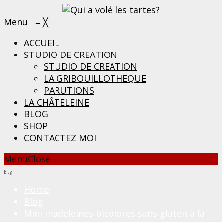
Menu
≡
╳
ACCUEIL
STUDIO DE CREATION
STUDIO DE CREATION
LA GRIBOUILLOTHEQUE
PARUTIONS
LA CHÂTELEINE
BLOG
SHOP
CONTACTEZ MOI
Menu
Close
Blog
Home
Blog
Mini madeleines bicolores sans gluten à la