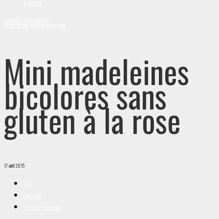
rose
Arsenic & vieilles dentelles…
Tartelettes sans gluten au raspberry curd
Mini madeleines
bicolores sans
gluten à la rose
17 août 2015
Blog
Sans gluten
Stylisme & Photographie