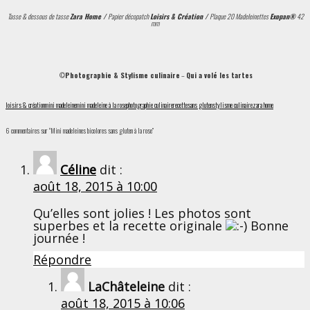
Tasse & dessous de tasse
Zara Home /
Papier décopatch
Loisirs & Création /
Plaque 20 Madeleinettes
Exopan®
42
mm
©
Photographie & Stylisme culinaire
–
Qui a volé les tartes
loisirs & création
mini madeleine
mini madeleine à la rose
photographie culinaire
recette
sans gluten
stylisme culinaire
zara home
6 commentaires sur “Mini madeleines bicolores sans gluten à la rose”
Céline
dit :
août 18, 2015 à 10:00
Qu’elles sont jolies ! Les photos sont
superbes et la recette originale
Bonne
journée !
Répondre
LaChâteleine
dit :
août 18, 2015 à 10:06