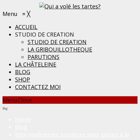
Menu
≡
╳
ACCUEIL
STUDIO DE CREATION
STUDIO DE CREATION
LA GRIBOUILLOTHEQUE
PARUTIONS
LA CHÂTELEINE
BLOG
SHOP
CONTACTEZ MOI
Menu
Close
Blog
Home
Blog
Mini madeleines bicolores sans gluten à la