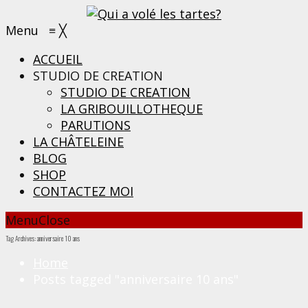
Menu
≡
╳
ACCUEIL
STUDIO DE CREATION
STUDIO DE CREATION
LA GRIBOUILLOTHEQUE
PARUTIONS
LA CHÂTELEINE
BLOG
SHOP
CONTACTEZ MOI
Menu
Close
Tag Archives: anniversaire 10 ans
Home
Posts tagged "anniversaire 10 ans"