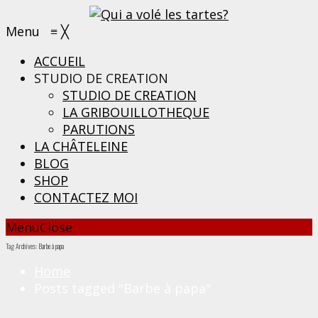
Menu
≡
╳
ACCUEIL
STUDIO DE CREATION
STUDIO DE CREATION
LA GRIBOUILLOTHEQUE
PARUTIONS
LA CHÂTELEINE
BLOG
SHOP
CONTACTEZ MOI
Menu
Close
Tag Archives: Barbe à papa
Home
Posts tagged "Barbe à papa"