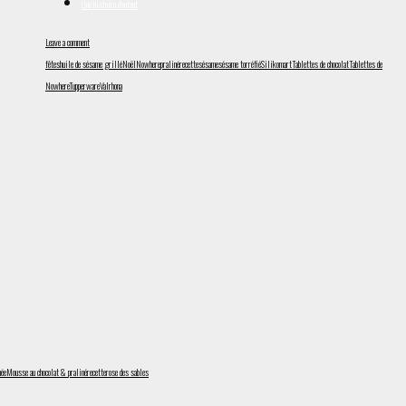
Une histoire d'enfant
Leave a comment
fêtes
huile de sésame grillé
Noël
Nowhere
praliné
recette
sésame
sésame torréfié
Silikomart
Tablettes de chocolat
Tablettes de
Nowhere
Tupperware
Valrhona
mée
Mousse au chocolat & praliné
recette
rose des sables