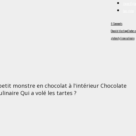
L'épine d’Égla
Sans gluten
6 Comments
Chocolat élastique
Cloches e
gluten
stylisme culinaire