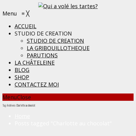
Menu
≡
╳
ACCUEIL
STUDIO DE CREATION
STUDIO DE CREATION
LA GRIBOUILLOTHEQUE
PARUTIONS
LA CHÂTELEINE
BLOG
SHOP
CONTACTEZ MOI
Menu
Close
Tag Archives: Charlotte au chocolat
Home
Posts tagged "Charlotte au chocolat"