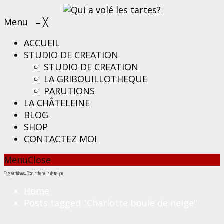
Menu
≡
╳
ACCUEIL
STUDIO DE CREATION
STUDIO DE CREATION
LA GRIBOUILLOTHEQUE
PARUTIONS
LA CHÂTELEINE
BLOG
SHOP
CONTACTEZ MOI
Menu
Close
Tag Archives: Charlotte boule de neige
Home
Posts tagged "Charlotte boule de neige"