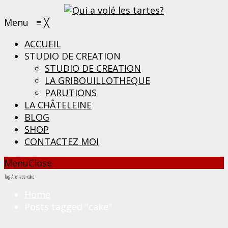
Menu
≡
╳
ACCUEIL
STUDIO DE CREATION
STUDIO DE CREATION
LA GRIBOUILLOTHEQUE
PARUTIONS
LA CHÂTELEINE
BLOG
SHOP
CONTACTEZ MOI
Menu
Close
Tag Archives: cake
Home
Posts tagged "cake"