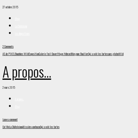
27 octobre 2015
Blog
La Châteleine
Les dépositions
2 Comments
AS de PIXEL
Bouchées Wild
Exposition
Galerie l’œil Ouvert
Hugo Hébrard
Morgane Boullier
Qui a volé les tartes
sans gluten
Wild
A propos…
2 mars 2015
A propos...
Blog
Leave a comment
Eat Me
La Châteleine
pâtissière-conteuse
Qui a volé les tartes