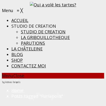
Menu
≡
╳
ACCUEIL
STUDIO DE CREATION
STUDIO DE CREATION
LA GRIBOUILLOTHEQUE
PARUTIONS
LA CHÂTELEINE
BLOG
SHOP
CONTACTEZ MOI
Menu
Close
Tag Archives: Furiapolis
Home
Posts tagged "Furiapolis"