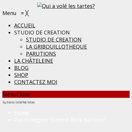
Menu
≡
╳
ACCUEIL
STUDIO DE CREATION
STUDIO DE CREATION
LA GRIBOUILLOTHEQUE
PARUTIONS
LA CHÂTELEINE
BLOG
SHOP
CONTACTEZ MOI
Menu
Close
Tag Archives: United Rock Nations
Home
Posts tagged "United Rock Nations"