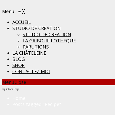
Menu
≡
╳
ACCUEIL
STUDIO DE CREATION
STUDIO DE CREATION
LA GRIBOUILLOTHEQUE
PARUTIONS
LA CHÂTELEINE
BLOG
SHOP
CONTACTEZ MOI
Menu
Close
Tag Archives: Recipe
Home
Posts tagged "Recipe"