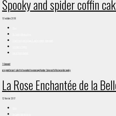
Spooky and spider coffin ca
10 octobre 2018
Blog
De l'autre côté du miroir
Le bestiaire fantastique & autres contes gourmands
Les cakes rigolos
Une histoire d'enfant
1 Comment
araignée
Cercueil cake
Halloween
halloweenesque
Number Cake
recette
Recipe
spider
spooky
La Rose Enchantée de la Bell
12 février 2017
Blog
De l'autre côté du miroir