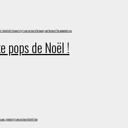
nt-Valentin
Silikomart
stylisme culinaire
The beauty and the beast
The enchanted rose
e pops de Noël !
s
sans gluten
stylisme culinaire
Tale
Wilton