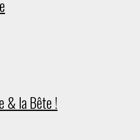
ke
e & la Bête !