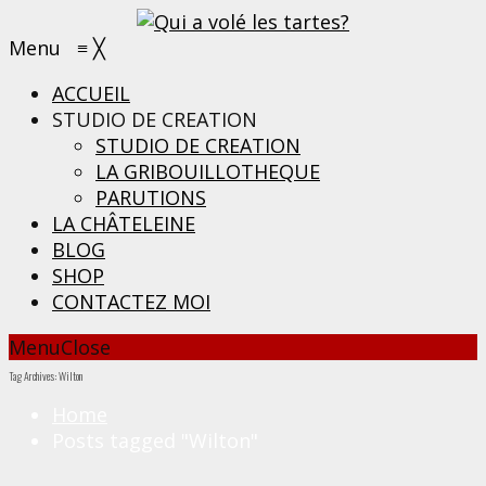
Menu
≡
╳
ACCUEIL
STUDIO DE CREATION
STUDIO DE CREATION
LA GRIBOUILLOTHEQUE
PARUTIONS
LA CHÂTELEINE
BLOG
SHOP
CONTACTEZ MOI
Menu
Close
Tag Archives: Wilton
Home
Posts tagged "Wilton"