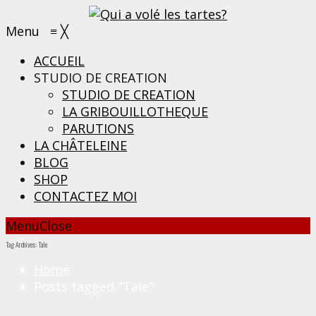
Menu
≡
╳
ACCUEIL
STUDIO DE CREATION
STUDIO DE CREATION
LA GRIBOUILLOTHEQUE
PARUTIONS
LA CHÂTELEINE
BLOG
SHOP
CONTACTEZ MOI
Menu
Close
Tag Archives: Tale
Home
Posts tagged "Tale"