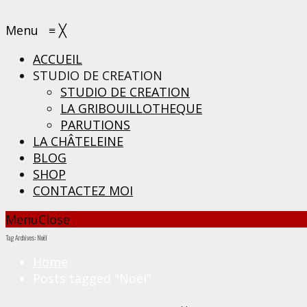
Menu
≡
╳
ACCUEIL
STUDIO DE CREATION
STUDIO DE CREATION
LA GRIBOUILLOTHEQUE
PARUTIONS
LA CHÂTELEINE
BLOG
SHOP
CONTACTEZ MOI
Menu
Close
Tag Archives: Noël
Home
Posts tagged "Noël"