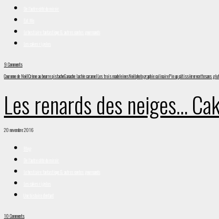
De l'autre côté du miroir
Eat Me
Le bestiaire fantastique & autres contes gourmands
Les cakes rigolos
9 Comments
Couronne de Noël
Crème au beurre pistache
Ganache lactée caramel
Les trois madeleines
Noël
photographie culinaire
Pin up pâtissière
recette
sans glu
Les renards des neiges… Cak
20 novembre 2016
Blog
De l'autre côté du miroir
Le bestiaire fantastique & autres contes gourmands
Les cakes rigolos
Une histoire d'enfant
10 Comments