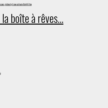
s
sans gluten
stylisme culinaire
Tale
Wilton
 la boîte à rêves…
e