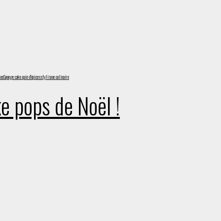
ten
Sponge cake pain d'épices
stylisme culinaire
e pops de Noël !