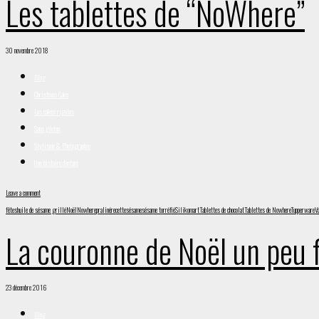
Les tablettes de “NoWhere”
30 novembre 2018
Blog
Christmas Cake
Les cakes rigolos
Sans gluten
Stylisme & Photographie
Une histoire d'enfant
Leave a comment
fêtes
huile de sésame grillé
Noël
Nowhere
praliné
recette
sésame
sésame torréfié
Silikomart
Tablettes de chocolat
Tablettes de Nowhere
Tupperware
V
La couronne de Noël un peu f
23 décembre 2016
Blog