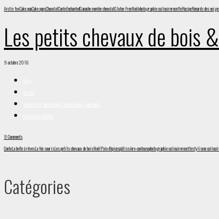
Arctic fox
Cake pop
Cake pops
Chocolat
Conte
Enchanted
Ganache montée chocolat
Gluten Free
Noël
photographie culinaire
recette
Recipe
Renards des neige
Les petits chevaux de bois &
9 octobre 2016
Blog
Eat Me
Le bestiaire fantastique & autres contes gourmands
Une histoire d'enfant
9 Comments
Conte
La boîte à rêves
La fée souris
Les petits chevaux de bois
Noël
Pain d'épices
pâtissière-conteuse
photographie culinaire
recette
stylisme culinair
Catégories