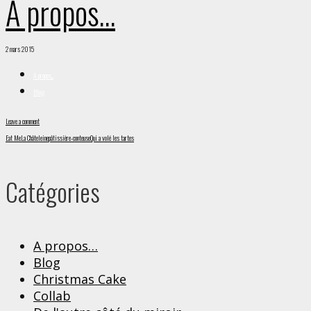
A propos…
2 mars 2015
A propos...
Blog
Leave a comment
Eat Me
La Châteleine
pâtissière-conteuse
Qui a volé les tartes
Catégories
A propos…
Blog
Christmas Cake
Collab