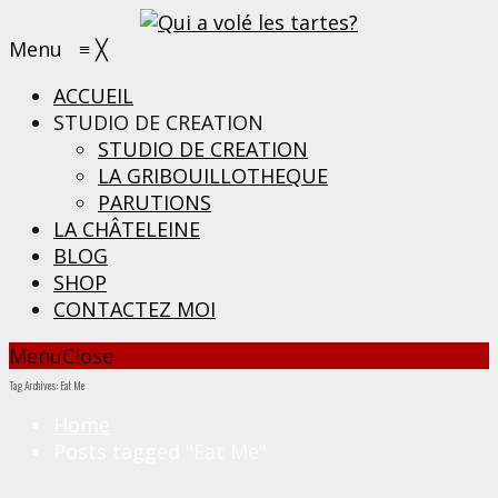
Menu
≡
╳
ACCUEIL
STUDIO DE CREATION
STUDIO DE CREATION
LA GRIBOUILLOTHEQUE
PARUTIONS
LA CHÂTELEINE
BLOG
SHOP
CONTACTEZ MOI
Menu
Close
Tag Archives: Eat Me
Home
Posts tagged "Eat Me"