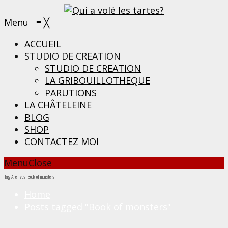
Menu
≡
╳
ACCUEIL
STUDIO DE CREATION
STUDIO DE CREATION
LA GRIBOUILLOTHEQUE
PARUTIONS
LA CHÂTELEINE
BLOG
SHOP
CONTACTEZ MOI
Menu
Close
Tag Archives: Book of monsters
Home
Posts tagged "Book of monsters"