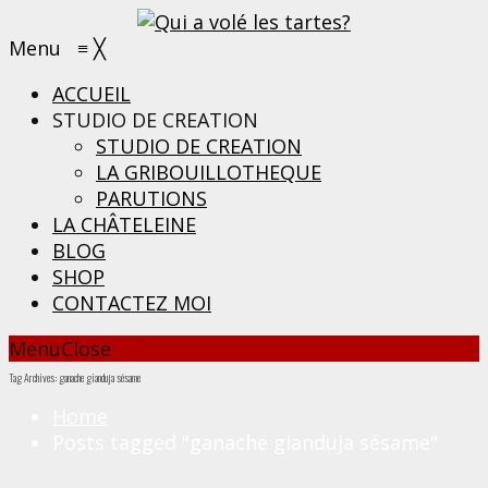
Menu
≡
╳
ACCUEIL
STUDIO DE CREATION
STUDIO DE CREATION
LA GRIBOUILLOTHEQUE
PARUTIONS
LA CHÂTELEINE
BLOG
SHOP
CONTACTEZ MOI
Menu
Close
Tag Archives: ganache gianduja sésame
Home
Posts tagged "ganache gianduja sésame"