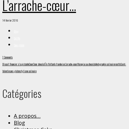
L’arrache-cœur…
14 février 2016
Blog
Eat Me
Sans gluten
7 Comments
Biscuit financier à la pistache
Cœur
Cœur chocolat
Île flottante framboise
L'arrache-cœur
Marquise au chocolat
photographie culinaire
recette
Saint-
Valentin
sans gluten
stylisme culinaire
Catégories
A propos…
Blog