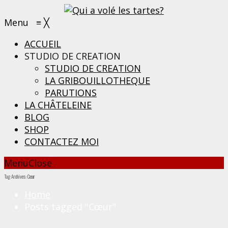
Menu
≡
╳
ACCUEIL
STUDIO DE CREATION
STUDIO DE CREATION
LA GRIBOUILLOTHEQUE
PARUTIONS
LA CHÂTELEINE
BLOG
SHOP
CONTACTEZ MOI
Menu
Close
Tag Archives: Cœur
Home
Posts tagged "Cœur"