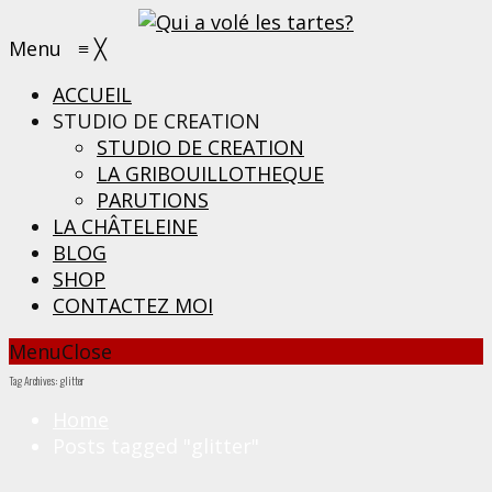
Menu
≡
╳
ACCUEIL
STUDIO DE CREATION
STUDIO DE CREATION
LA GRIBOUILLOTHEQUE
PARUTIONS
LA CHÂTELEINE
BLOG
SHOP
CONTACTEZ MOI
Menu
Close
Tag Archives: glitter
Home
Posts tagged "glitter"