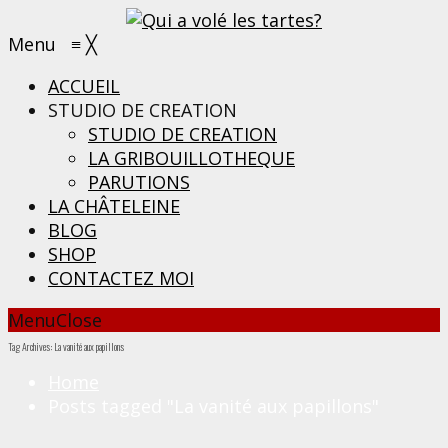
Menu
≡
╳
ACCUEIL
STUDIO DE CREATION
STUDIO DE CREATION
LA GRIBOUILLOTHEQUE
PARUTIONS
LA CHÂTELEINE
BLOG
SHOP
CONTACTEZ MOI
Menu
Close
Tag Archives: La vanité aux papillons
Home
Posts tagged "La vanité aux papillons"