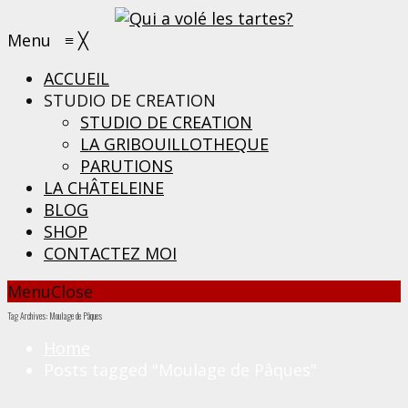
Menu
≡
╳
ACCUEIL
STUDIO DE CREATION
STUDIO DE CREATION
LA GRIBOUILLOTHEQUE
PARUTIONS
LA CHÂTELEINE
BLOG
SHOP
CONTACTEZ MOI
Menu
Close
Tag Archives: Moulage de Pâques
Home
Posts tagged "Moulage de Pâques"