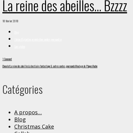
La reine des abeilles… Bzzzz
18 février 2018
Blog
L'épine d’Églantine, un conte d'une sombre gourmandise
Sans gluten
1 Comment
Chocolat
La reine des abeilles
Le bestiaire fantastique & autres contes gourmands
Moulage de Pâques
Ruche
Catégories
A propos…
Blog
Christmas Cake