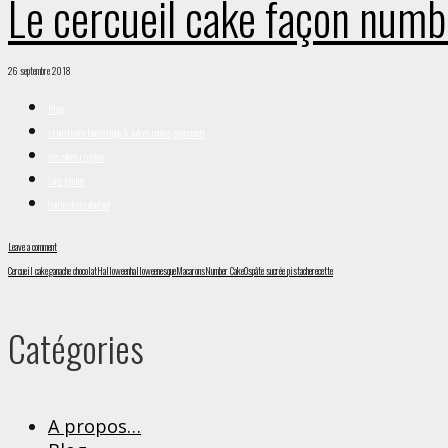
Le cercueil cake façon numb
26 septembre 2018
Blog
Le bestiaire fantastique & autres contes gourmands
Les cakes rigolos
Sans gluten
Une histoire d'enfant
Leave a comment
Cercueil cake
ganache chocolat
Halloween
halloweenesque
Macarons
Number Cake
Os
pâte sucrée pistache
recette
Catégories
A propos…