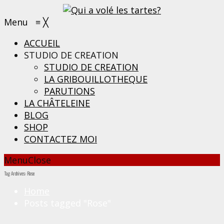
Menu
≡
╳
ACCUEIL
STUDIO DE CREATION
STUDIO DE CREATION
LA GRIBOUILLOTHEQUE
PARUTIONS
LA CHÂTELEINE
BLOG
SHOP
CONTACTEZ MOI
Menu
Close
Tag Archives: Rose
Home
Posts tagged "Rose"