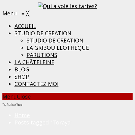
Menu
≡
╳
ACCUEIL
STUDIO DE CREATION
STUDIO DE CREATION
LA GRIBOUILLOTHEQUE
PARUTIONS
LA CHÂTELEINE
BLOG
SHOP
CONTACTEZ MOI
Menu
Close
Tag Archives: Toraya
Home
Posts tagged "Toraya"