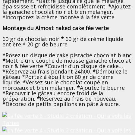
rapidement.
*
Battre jusqu’à ce que le mélange
épaississe et refroidisse complètement.
*
Ajoutez
la ganache chocolat noir et bien mélanger.
*
Incorporez la crème montée à la fée verte.
Montage du Almost naked cake fée verte
60 gr de chocolat noir
*
60 gr de crème liquide
entière * 20 gr de beurre
*
Posez un disque de cake pistache chocolat blanc
*
Mettre une couche de mousse ganache chocolat
noir & fée verte
*
Couvrir d’un disque de cake…
*Réservez au frais pendant 24h00.
*
Démoulez le
gâteau *Portez à ébullition 60 gr de crème
liquide.
*
Versez sur le chocolat coupé en
morceaux et bien mélanger.
*
Ajoutez le beurre
*
Recouvrir le gâteau encore froid de la
préparation.
*
Réservez au frais de nouveau.
*
Décorez de petits papillons en pâte à sucre.