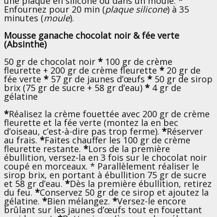
une plaque en silicone ou dans un moule. *
Enfournez pour 20 min (
plaque silicone
) à 35
minutes (
moule
).
Mousse ganache chocolat noir & fée verte
(Absinthe)
50 gr de chocolat noir
*
100 gr de crème
fleurette + 200 gr de crème fleurette
*
20 gr de
fée verte
*
57 gr de jaunes d’œufs
*
50 gr de sirop
brix (75 gr de sucre + 58 gr d’eau)
*
4 gr de
gélatine
*
Réalisez la crème fouettée avec 200 gr de crème
fleurette et la fée verte (montez la en bec
d’oiseau, c’est-à-dire pas trop ferme).
*
Réserver
au frais.
*
Faites chauffer les 100 gr de crème
fleurette restante.
*
Lors de la première
ébullition, versez-la en 3 fois sur le chocolat noir
coupé en morceaux. * Parallèlement réaliser le
sirop brix, en portant à ébullition 75 gr de sucre
et 58 gr d’eau.
*
Dès la première ébullition, retirez
du feu.
*
Conservez 50 gr de ce sirop et ajoutez la
gélatine.
*
Bien mélangez.
*
Versez-le encore
brûlant sur les jaunes d’œufs tout en fouettant