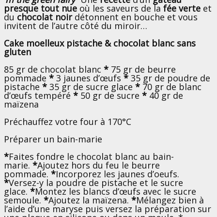
presque tout nue
où les saveurs de la
fée verte
et
du
chocolat noir
détonnent en bouche et vous
invitent de l’autre côté du miroir…
Cake moelleux pistache & chocolat blanc sans
gluten
85 gr de chocolat blanc
*
75 gr de beurre
pommade
*
3 jaunes d’œufs
*
35 gr de poudre de
pistache
*
35 gr de sucre glace
*
70 gr de blanc
d’œufs tempéré
*
50 gr de sucre
*
40 gr de
maïzena
Préchauffez votre four à 170°C
Préparer un bain-marie
*
Faites fondre le chocolat blanc au bain-
marie.
*
Ajoutez hors du feu le beurre
pommade.
*
Incorporez les jaunes d’oeufs.
*
Versez-y la poudre de pistache et le sucre
glace.
*
Montez les blancs d’œufs avec le sucre
semoule.
*
Ajoutez la maïzena.
*
Mélangez bien à
l’aide d’une maryse puis versez la préparation sur