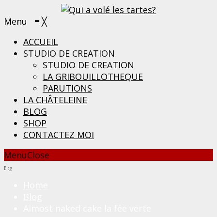
Menu
≡
╳
ACCUEIL
STUDIO DE CREATION
STUDIO DE CREATION
LA GRIBOUILLOTHEQUE
PARUTIONS
LA CHÂTELEINE
BLOG
SHOP
CONTACTEZ MOI
Menu
Close
Blog
Home
Blog
Almost naked cake la fée verte