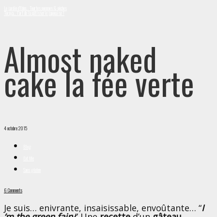
Le jardin d’Eden… Tourtes pommes & pêches
Toraya… l’art de la pâtisserie japonaise !
Almost naked
cake la fée verte
4 octobre 2015
Blog
Eat Me
Sans gluten
6 Comments
Je suis… enivrante, insaisissable, envoûtante… “
I
‘m the green fairy
”
Une
recette
d’un
gâteau