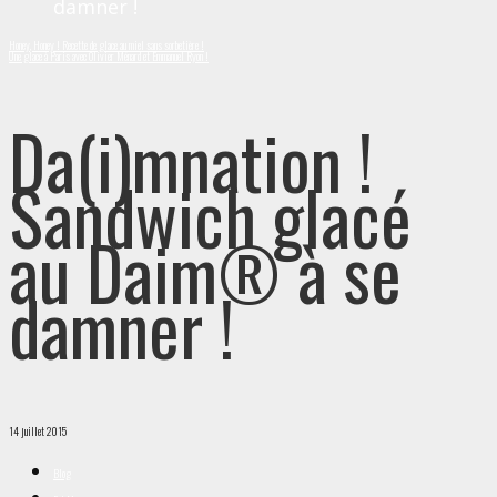
damner !
Honey, Honey ! Recette de glace au miel sans sorbetière !
Une glace à Paris avec Olivier Ménard et Emmanuel Ryon !
Da(i)mnation !
Sandwich glacé
au Daim® à se
damner !
14 juillet 2015
Blog