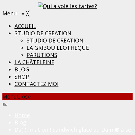
Menu
≡
╳
ACCUEIL
STUDIO DE CREATION
STUDIO DE CREATION
LA GRIBOUILLOTHEQUE
PARUTIONS
LA CHÂTELEINE
BLOG
SHOP
CONTACTEZ MOI
Menu
Close
Blog
Home
Blog
Da(i)mnation ! Sandwich glacé au Daim® à se