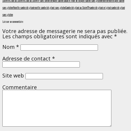
Daim®
Glace au Daim®
Glace au Daim® sans sorbetière
pâte sablée cacao et fleur de sel
pâte sablée sans gluten
recette
recette pâte sablée
sans gluten
Recette sandwich glacé
recette sandwich glacé sans gluten
Sandwich glacé au Daim®
sandwich glacé original
sandwich glacé
sans gluten
Laisser un commentaire
Votre adresse de messagerie ne sera pas publiée.
Les champs obligatoires sont indiqués avec
*
Nom
*
Adresse de contact
*
Site web
Commentaire