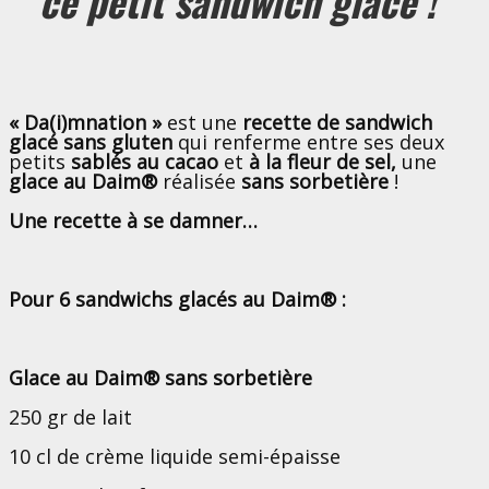
ce petit sandwich glacé !”
« Da(i)mnation »
est une
recette de sandwich
glacé sans gluten
qui renferme entre ses deux
petits
sablés au cacao
et
à la fleur de sel,
une
glace au Daim®
réalisée
sans sorbetière
!
Une recette à se damner…
Pour 6 sandwichs glacés au Daim® :
Glace au Daim® sans sorbetière
250 gr de lait
10 cl de crème liquide semi-épaisse