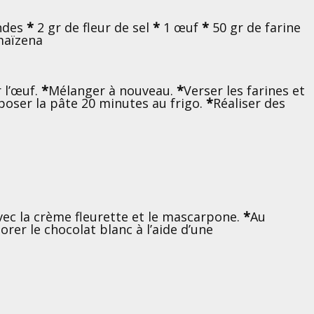
ndes
*
2 gr de fleur de sel
*
1
œuf
*
50 gr de farine
maïzena
 l’œuf.
*
Mélanger à nouveau.
*
Verser les farines et
poser la pâte 20 minutes au frigo.
*
Réaliser des
 avec la crème fleurette et le mascarpone.
*
Au
orer le chocolat blanc à l’aide d’une