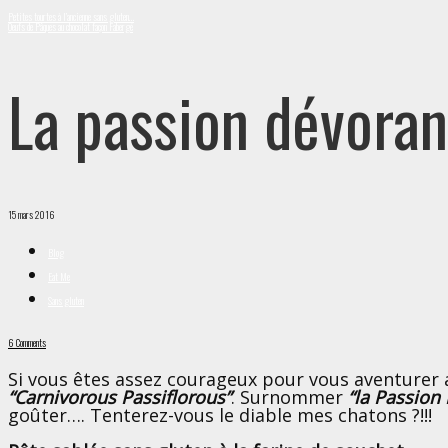
Petites tourtes à l’ancienne sans gluten…
Oeufs de Pâques au chocolat façon Fabergé
La passion dévoran
15 mars 2016
Blog
Eat Me
Sans gluten
6 Comments
Si vous êtes assez courageux pour vous aventurer a
“Carnivorous Passiflorous”
. Surnommer
“la Passion
goûter…. Tenterez-vous le diable mes chatons ?!!!