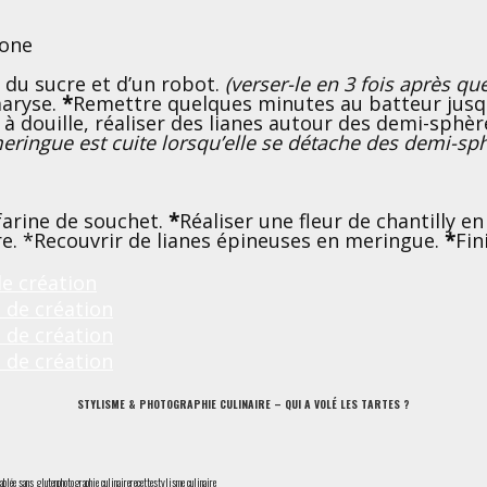
cone
 du sucre et d’un robot.
(verser-le en 3 fois après 
maryse.
*
Remettre quelques minutes au batteur jusqu’
 à douille, réaliser des lianes autour des demi-sphè
meringue est cuite lorsqu’elle se détache des demi-sp
farine de souchet.
*
Réaliser une fleur de chantilly en
re. *Recouvrir de lianes épineuses en meringue.
*
Fin
STYLISME & PHOTOGRAPHIE CULINAIRE – QUI A VOLÉ LES TARTES ?
sablée sans gluten
photographie culinaire
recette
stylisme culinaire