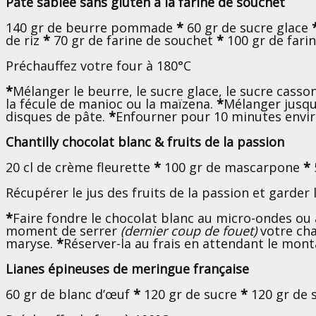
Pâte sablée sans gluten à la farine de souchet
140 gr de beurre pommade
*
60 gr de sucre glace
de riz
*
70 gr de farine de souchet
*
100 gr de fari
Préchauffez votre four à 180°C
*
Mélanger le beurre, le sucre glace, le sucre casso
la fécule de manioc ou la maïzena.
*
Mélanger jusqu
disques de pâte.
*
Enfourner pour 10 minutes envir
Chantilly chocolat blanc & fruits de la passion
20 cl de crème fleurette
*
100 gr de mascarpone
*
Récupérer le jus des fruits de la passion et garder
*
Faire fondre le chocolat blanc au micro-ondes ou
moment de serrer
(dernier coup de fouet)
votre chan
maryse.
*
Réserver-la au frais en attendant le mont
Lianes épineuses de meringue française
60 gr de blanc d’œuf
*
120 gr de sucre
*
120 gr de 