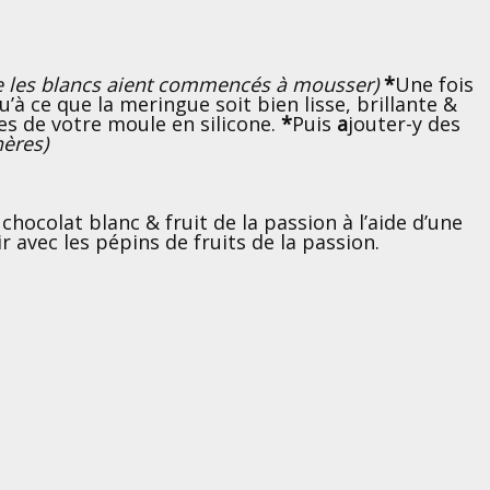
que les blancs aient commencés à mousser)
*
Une fois
à ce que la meringue soit bien lisse, brillante &
res de votre moule en silicone.
*
Puis
a
jouter-y des
hères)
 chocolat blanc & fruit de la passion à l’aide d’une
ir avec les pépins de fruits de la passion.