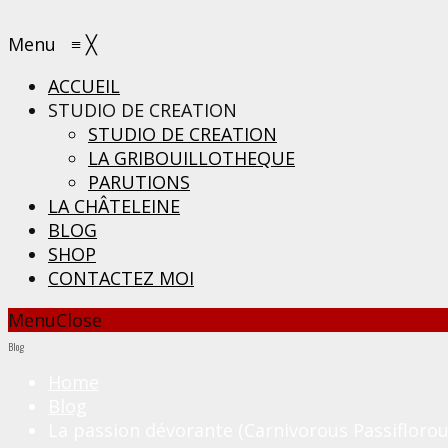
Menu
≡
╳
ACCUEIL
STUDIO DE CREATION
STUDIO DE CREATION
LA GRIBOUILLOTHEQUE
PARUTIONS
LA CHÂTELEINE
BLOG
SHOP
CONTACTEZ MOI
Menu
Close
Blog
Home
Blog
La passion dévorante (Carnivorous Passiflorou