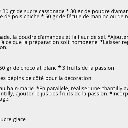
*
30 gr de sucre cassonade
*
30 gr de poudre d’ama
ne de pois chiche
*
50 gr de fécule de manioc ou de 
nade, la poudre d’amandes et la fleur de sel.
*
Ajouter
’à ce que la préparation soit homogène.
*
Laisser re
on.
50 gr de chocolat blanc
*
3 fruits de la passion
 les pépins de côté pour la décoration
 au bain-marie.
*
En parallèle, réaliser une chantilly
tilly, ajouter le jus des fruits de la passion.
*
Incorp
age.
sucre glace