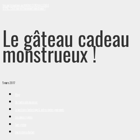
Vos participations au #MONSTERCHALLENGE
60%… C’est merveilleusement monstrueux !
Le gâteau cadeau
monstrueux !
5 mars 2017
Blog
De l'autre côté du miroir
Le bestiaire fantastique & autres contes gourmands
Les cakes rigolos
Sans gluten
Une histoire d'enfant