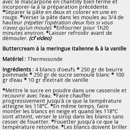
avec le mascarpone en chantilly bien ferme et
incorporer-la à la préparation précédente.
*
Séparer la pâte en deux et colorer en une en
rouge.
*
Verser la pâte dans les moules au 3/4 de
hauteur
(répéter l’opération deux fois si vous
n’avez qu’un moule)
.
*
Enfourner pour 1h20
minutes environ.
*
Laisser refroidir avant de
démouler.
(cf video)
Buttercream à la meringue italienne & à la vanille
Matériel :
Thermosonde
Ingrédients :
4 blancs d’oeufs
*
250 gr de beurre
pommade
*
250 gr de sucre semoule blanc
*
100
gr d’eau
*
10 gr d’extrait de vanille
*
Mettre le sucre en poudre dans une casserole et
recouvrir avec l’eau.
*
Faire chauffer
progressivement jusqu’à ce que la température
atteigne les 118°C.
*
En même temps, faire
monter les blancs en neige et quand les 118°C
sont atteint, verser le sirop dans les blancs sans
cesser de fouetter.
*
Fouetter jusqu’à ce que la
température retombe.
*
Les blancs doivent briller