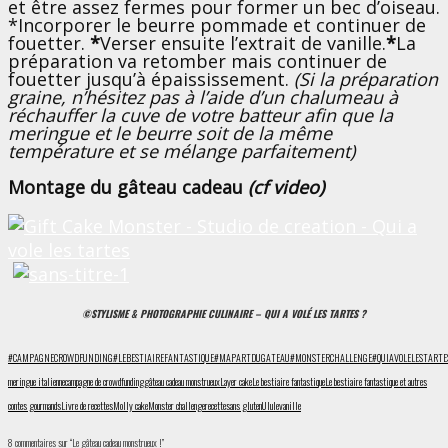
et être assez fermes pour former un bec d’oiseau.
*Incorporer le beurre pommade et continuer de
fouetter.
*
Verser ensuite l’extrait de vanille.
*
La
préparation va retomber mais continuer de
fouetter jusqu’à épaississement.
(Si la préparation
graine, n’hésitez pas à l’aide d’un chalumeau à
réchauffer la cuve de votre batteur afin que la
meringue et le beurre soit de la même
température et se mélange parfaitement)
Montage du gâteau cadeau
(cf video)
©STYLISME & PHOTOGRAPHIE CULINAIRE – QUI A VOLÉ LES TARTES ?
#CAMPAGNECROWDFUNDING
#LEBESTIAIREFANTASTIQUE
#MAPARTDUGATEAU
#MONSTERCHALLENGE
#QUIAVOLELESTARTE
meringue italienne
campagne de crowdfunding
gâteau cadeau monstrueux
Layer cake
Le bestiaire fantastique
Le bestiaire fantastique et autres
contes gourmands
Livre de recettes
Molly cake
Monster challenge
recette
sans gluten
Ulule
vanille
8 commentaires sur “Le gâteau cadeau monstrueux !”