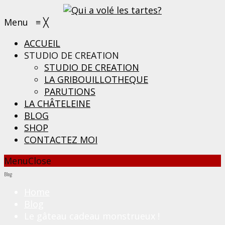
Menu
≡
╳
ACCUEIL
STUDIO DE CREATION
STUDIO DE CREATION
LA GRIBOUILLOTHEQUE
PARUTIONS
LA CHÂTELEINE
BLOG
SHOP
CONTACTEZ MOI
Menu
Close
Blog
Home
Blog
Le gâteau cadeau monstrueux !