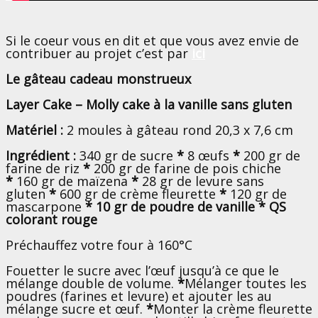
Si le coeur vous en dit et que vous avez envie de
contribuer au projet c’est par
ici
Le gâteau cadeau monstrueux
Layer Cake – Molly cake à la vanille sans gluten
Matériel :
2 moules à gâteau rond 20,3 x 7,6 cm
Ingrédient :
340 gr de sucre
*
8 œufs
*
200 gr de
farine de riz
*
200 gr de farine de pois chiche
*
160 gr de maïzena
*
28 gr de levure sans
gluten
*
600 gr de crème fleurette
*
120 gr de
mascarpone
* 10 gr de poudre de vanille * QS
colorant rouge
Préchauffez votre four à 160°C
Fouetter le sucre avec l’œuf jusqu’à ce que le
mélange double de volume.
*
Mélanger toutes les
poudres (farines et levure) et ajouter les au
mélange sucre et œuf.
*
Monter la crème fleurette