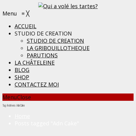
Menu
≡
╳
ACCUEIL
STUDIO DE CREATION
STUDIO DE CREATION
LA GRIBOUILLOTHEQUE
PARUTIONS
LA CHÂTELEINE
BLOG
SHOP
CONTACTEZ MOI
Menu
Close
Tag Archives: Adn Cake
Home
Posts tagged "Adn Cake"