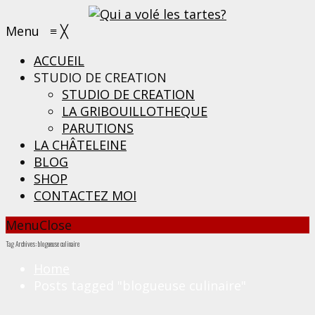
Menu
≡
╳
ACCUEIL
STUDIO DE CREATION
STUDIO DE CREATION
LA GRIBOUILLOTHEQUE
PARUTIONS
LA CHÂTELEINE
BLOG
SHOP
CONTACTEZ MOI
Menu
Close
Tag Archives: blogueuse culinaire
Home
Posts tagged "blogueuse culinaire"