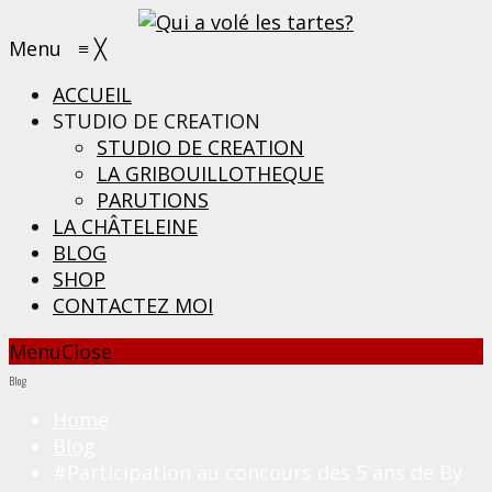
Menu
≡
╳
ACCUEIL
STUDIO DE CREATION
STUDIO DE CREATION
LA GRIBOUILLOTHEQUE
PARUTIONS
LA CHÂTELEINE
BLOG
SHOP
CONTACTEZ MOI
Menu
Close
Blog
Home
Blog
#Participation au concours des 5 ans de By