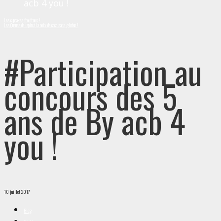
acb 4 you !
Les cupcakes froufrous !
Les Queues de lapin à la noix de coco sans gluten !
#Participation au
concours des 5
ans de By acb 4
you !
10 juillet 2017
Blog