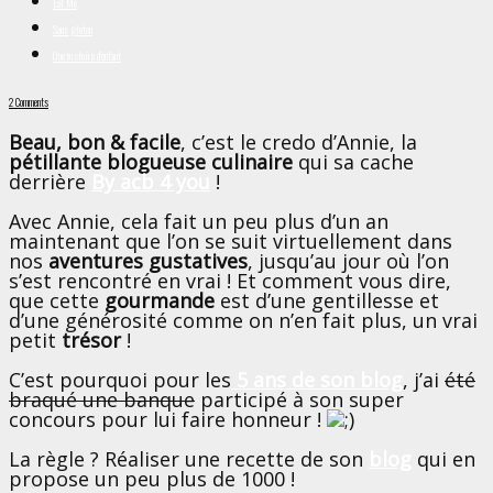
Eat Me
Sans gluten
Une histoire d'enfant
2 Comments
Beau, bon & facile
, c’est le credo d’Annie, la
pétillante blogueuse culinaire
qui sa cache
derrière
By acb 4 you
!
Avec Annie, cela fait un peu plus d’un an
maintenant que l’on se suit virtuellement dans
nos
aventures gustatives
, jusqu’au jour où l’on
s’est rencontré en vrai ! Et comment vous dire,
que cette
gourmande
est d’une gentillesse et
d’une générosité comme on n’en fait plus, un vrai
petit
trésor
!
C’est pourquoi pour les
5 ans de son blog
, j’ai
été
braqué une banque
participé à son super
concours pour lui faire honneur !
La règle ? Réaliser une recette de son
blog
qui en
propose un peu plus de 1000 !