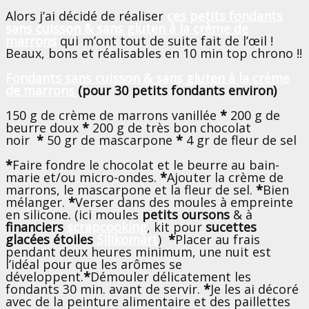
Alors j’ai décidé de réaliser
ces petits f
ondants
sans cuisson & sans gluten à la crème de
marron
s
qui m’ont tout de suite fait de l’œil !
Beaux, bons et réalisables en 10 min top chrono !!
Fondants sans cuisson & sans gluten à la crème
de marron
s
(pour 30 petits fondants environ)
150 g de crème de marrons vanillée
*
200 g de
beurre doux
*
200 g de très bon chocolat
noir
*
50 gr de mascarpone
*
4 gr de fleur de sel
*
Faire fondre le chocolat et le beurre au bain-
marie et/ou micro-ondes.
*
Ajouter la crème de
marrons, le mascarpone et la fleur de sel.
*
Bien
mélanger.
*
Verser dans des moules à empreinte
en silicone. (ici moules
petits oursons
& à
financiers
scrapcooking
, kit pour
sucettes
glacées étoiles
Silikomart
)
*
Placer au frais
pendant deux heures minimum, une nuit est
l’idéal pour que les arômes se
développent.
*
Démouler délicatement les
fondants 30 min. avant de servir.
*
Je les ai décoré
avec de la peinture alimentaire et des paillettes