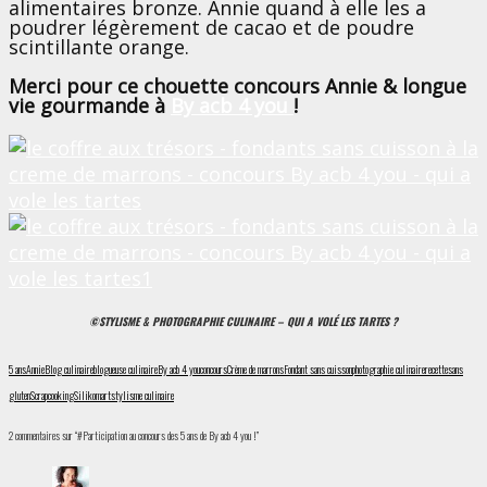
alimentaires bronze. Annie quand à elle les a
poudrer légèrement de cacao et de poudre
scintillante orange.
Merci pour ce chouette concours Annie & longue
vie gourmande à
By acb 4 you
!
©STYLISME & PHOTOGRAPHIE CULINAIRE – QUI A VOLÉ LES TARTES ?
5 ans
Annie
Blog culinaire
blogueuse culinaire
By acb 4 you
concours
Crème de marrons
Fondant sans cuisson
photographie culinaire
recette
sans
gluten
Scrapcooking
Silikomart
stylisme culinaire
2 commentaires sur “#Participation au concours des 5 ans de By acb 4 you !”