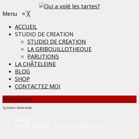
Menu
≡
╳
ACCUEIL
STUDIO DE CREATION
STUDIO DE CREATION
LA GRIBOUILLOTHEQUE
PARUTIONS
LA CHÂTELEINE
BLOG
SHOP
CONTACTEZ MOI
Menu
Close
Tag Archives: Choc des nations
Home
Posts tagged "Choc des nations"