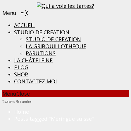
Menu
≡
╳
ACCUEIL
STUDIO DE CREATION
STUDIO DE CREATION
LA GRIBOUILLOTHEQUE
PARUTIONS
LA CHÂTELEINE
BLOG
SHOP
CONTACTEZ MOI
Menu
Close
Tag Archives: Meringue suisse
Home
Posts tagged "Meringue suisse"