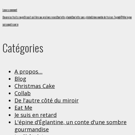
Leave a comment
Bavaroise fruits rouge
Biscuit cuillère aux pralines roses
Charlotte glacée
Charlotte sans gluten
Crème montée de fraises Tagada®
Meringue
suisse
patisserie
Catégories
A propos…
Blog
Christmas Cake
Collab
De l'autre côté du miroir
Eat Me
Je suis en retard
L'épine d’Églantine, un conte d'une sombre
gourmandise