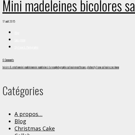
Mini madeleines bicolores sa
17 août 2015
Blog
Sans gluten
Stylisme & Photographie
6 Comments
loisirs & création
mini madeleine
mini madeleine à la rose
photographie culinaire
recette
sans gluten
stylisme culinaire
zara home
Catégories
A propos…
Blog
Christmas Cake