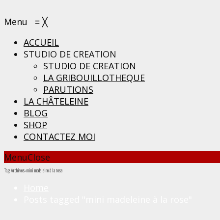
Menu
≡
╳
ACCUEIL
STUDIO DE CREATION
STUDIO DE CREATION
LA GRIBOUILLOTHEQUE
PARUTIONS
LA CHÂTELEINE
BLOG
SHOP
CONTACTEZ MOI
Menu
Close
Tag Archives: mini madeleine à la rose
Home
Posts tagged "mini madeleine à la rose"