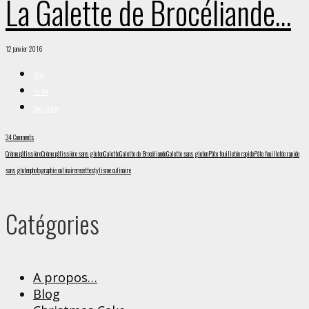
La Galette de Brocéliande…
12 janvier 2016
Blog
Eat Me
Sans gluten
34 Comments
Crème pâtissière
Crème pâtissière sans gluten
Galette
Galette de Brocéliande
Galette sans gluten
Pâte feuilletée rapide
Pâte feuilletée rapide
sans gluten
photographie culinaire
recette
stylisme culinaire
Catégories
A propos…
Blog