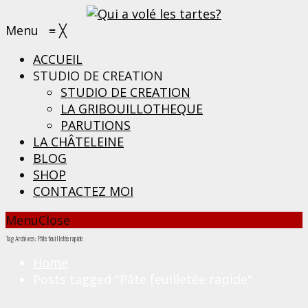
Menu
≡
╳
ACCUEIL
STUDIO DE CREATION
STUDIO DE CREATION
LA GRIBOUILLOTHEQUE
PARUTIONS
LA CHÂTELEINE
BLOG
SHOP
CONTACTEZ MOI
Menu
Close
Tag Archives: Pâte feuilletée rapide
Home
Posts tagged "Pâte feuilletée rapide"