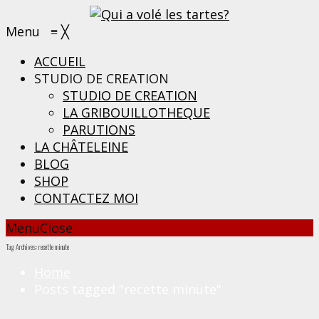
Menu
≡
╳
ACCUEIL
STUDIO DE CREATION
STUDIO DE CREATION
LA GRIBOUILLOTHEQUE
PARUTIONS
LA CHÂTELEINE
BLOG
SHOP
CONTACTEZ MOI
Menu
Close
Tag Archives: recette minute
Home
Posts tagged "recette minute"