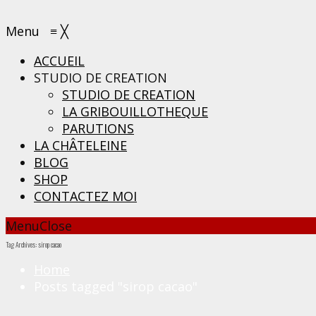
Menu
≡
╳
ACCUEIL
STUDIO DE CREATION
STUDIO DE CREATION
LA GRIBOUILLOTHEQUE
PARUTIONS
LA CHÂTELEINE
BLOG
SHOP
CONTACTEZ MOI
Menu
Close
Tag Archives: sirop cacao
Home
Posts tagged "sirop cacao"