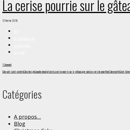
La cerise pourrie sur le gât
12 février 2018
Blog
De l'autre côté du miroir
Les cakes rigolos
Sans gluten
1 Comment
Cake anti saint-valentin
Cake design
Ganache chocolat noire
La cerise pourrie sur le gâteau
Layer cake
Les vers de coeur
Mud Cake
recette
Saint-Valen
Catégories
A propos…
Blog