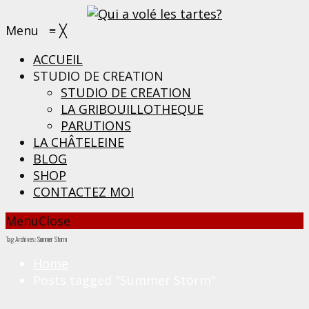
Menu
≡
╳
ACCUEIL
STUDIO DE CREATION
STUDIO DE CREATION
LA GRIBOUILLOTHEQUE
PARUTIONS
LA CHÂTELEINE
BLOG
SHOP
CONTACTEZ MOI
Menu
Close
Tag Archives: Summer Storm
Home
Posts tagged "Summer Storm"