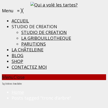
Menu
≡
╳
ACCUEIL
STUDIO DE CREATION
STUDIO DE CREATION
LA GRIBOUILLOTHEQUE
PARUTIONS
LA CHÂTELEINE
BLOG
SHOP
CONTACTEZ MOI
Menu
Close
Tag Archives: tronc d’arbre
Home
Posts tagged "tronc d’arbre"