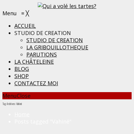
Menu
≡
╳
ACCUEIL
STUDIO DE CREATION
STUDIO DE CREATION
LA GRIBOUILLOTHEQUE
PARUTIONS
LA CHÂTELEINE
BLOG
SHOP
CONTACTEZ MOI
Menu
Close
Tag Archives: Vahiné
Home
Posts tagged "Vahiné"