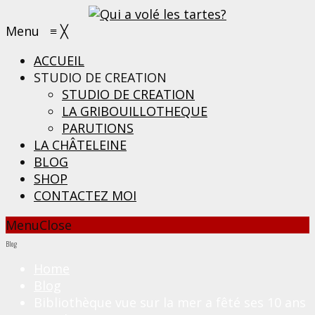
Menu
≡
╳
ACCUEIL
STUDIO DE CREATION
STUDIO DE CREATION
LA GRIBOUILLOTHEQUE
PARUTIONS
LA CHÂTELEINE
BLOG
SHOP
CONTACTEZ MOI
Menu
Close
Blog
Home
Blog
Bibliothèque vue sur la mer a fêté ses 10 ans