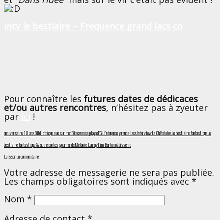
Intv le bestiaire – Frequence grand lacs co
Pour connaître les
futures dates de dédicaces
et/ou autres rencontres
, n’hésitez pas à zyeuter
par
ici
!
anniversaire 10 ans
Bibliothèque vue sur mer
Biscarosse plage
FGL
Fréquence grands lacs
Interview
La Châteleine
Le bestiaire fantastique
Le
bestiaire fantastique & autre contes gourmands
Mélanie Launay
Tim Burton pâtisserie
Laisser un commentaire
Votre adresse de messagerie ne sera pas publiée.
Les champs obligatoires sont indiqués avec
*
Nom
*
Adresse de contact
*