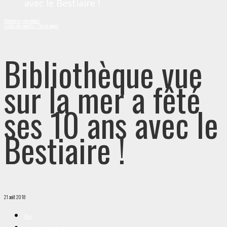
avec le Bestiaire !
Rencontres gourmandes
Le chat marionnette / The cat puppet
Bibliothèque vue
sur la mer a fêté
ses 10 ans avec le
Bestiaire !
21 août 2018
Blog