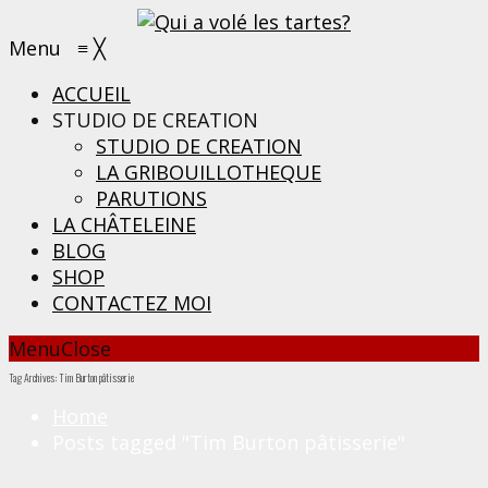
Menu
≡
╳
ACCUEIL
STUDIO DE CREATION
STUDIO DE CREATION
LA GRIBOUILLOTHEQUE
PARUTIONS
LA CHÂTELEINE
BLOG
SHOP
CONTACTEZ MOI
Menu
Close
Tag Archives: Tim Burton pâtisserie
Home
Posts tagged "Tim Burton pâtisserie"