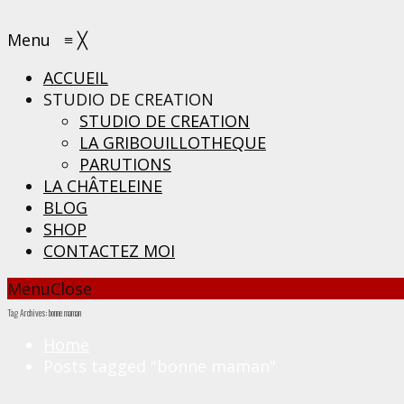
Menu
≡
╳
ACCUEIL
STUDIO DE CREATION
STUDIO DE CREATION
LA GRIBOUILLOTHEQUE
PARUTIONS
LA CHÂTELEINE
BLOG
SHOP
CONTACTEZ MOI
Menu
Close
Tag Archives: bonne maman
Home
Posts tagged "bonne maman"