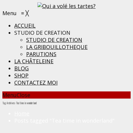
Menu
≡
╳
ACCUEIL
STUDIO DE CREATION
STUDIO DE CREATION
LA GRIBOUILLOTHEQUE
PARUTIONS
LA CHÂTELEINE
BLOG
SHOP
CONTACTEZ MOI
Menu
Close
Tag Archives: Tea time in wonderland
Home
Posts tagged "Tea time in wonderland"