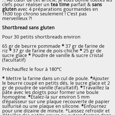
clefs
pour réaliser un
tea time
parfait &
sans
gluten
avec 4 préparations gourmandes en
1h30 top chrono seulement ! C’est pas
merveilleux ?!
Shortbread sans gluten
Pour 30 petits shortbreads environ
65 gr de beurre pommade
*
37 gr de farine de
riz
*
37 gr de farine de pois-chiche
*
25 gr de
sucre glace
*
Poudre de vanille & sucre cristal
(facultatif)
Préchauffez le four à 180°C
*
Mettre la farine dans un cul de poule.
*
Ajouter
le beurre coupé en petits dés, le sucre glace et 2
gr de poudre de vanille (facultatif).
*
Travaillez la
pâte avec les doigts pour former une boule
homogène.
*
Étalez-la sur environ 5 mm
d’épaisseur sur une plaque recouverte de papier
sulfurisé ou une plaque en silicone.
*
Enfournez
pour une dizaine de minute. *Laissez refroidir et