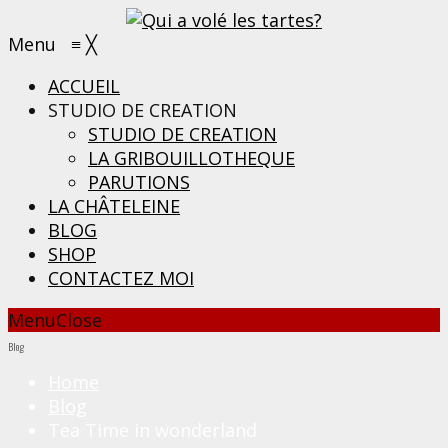
Menu
≡
╳
ACCUEIL
STUDIO DE CREATION
STUDIO DE CREATION
LA GRIBOUILLOTHEQUE
PARUTIONS
LA CHÂTELEINE
BLOG
SHOP
CONTACTEZ MOI
Menu
Close
Blog
Home
Blog
Tea Time in wonderland