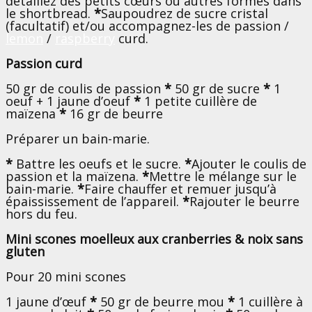
détaillez des petits cœurs ou autres formes dans
le shortbread.
*
Saupoudrez de sucre cristal
(facultatif) et/ou accompagnez-les de passion /
lemon
/
raspberry
curd.
Passion curd
50 gr de coulis de passion
*
50 gr de sucre
*
1
oeuf + 1 jaune d’oeuf
*
1 petite cuillère de
maïzena
*
16 gr de beurre
Préparer un bain-marie.
*
Battre les oeufs et le sucre.
*
Ajouter le coulis de
passion et la maïzena.
*
Mettre le mélange sur le
bain-marie.
*
Faire chauffer et remuer jusqu’à
épaississement de l’appareil.
*
Rajouter le beurre
hors du feu.
Mini scones moelleux aux cranberries & noix sans
gluten
Pour 20 mini scones
1 jaune d’œuf
*
50 gr de beurre mou
*
1 cuillère à