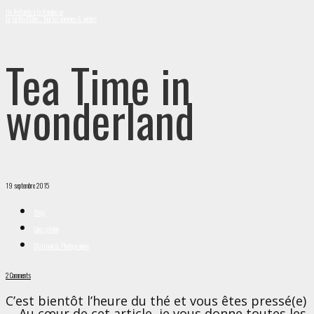
Île flottante à la framboise
Le jardin d’Eden… Tourtes pommes & pêches
Tea Time in
wonderland
19 septembre 2015
Blog
Sans gluten
Stylisme & Photographie
2 Comments
C’est bientôt l’heure du thé et vous êtes pressé(e)
… Au cœur de cet article, je vous donne toutes les