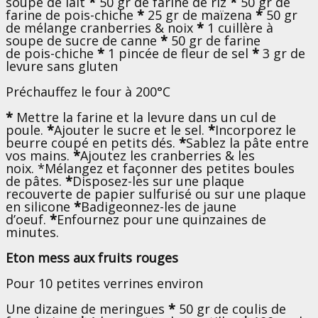
soupe de lait
*
50 gr de farine de riz
*
50 gr de
farine de pois-chiche
*
25 gr de maïzena
*
50 gr
de mélange cranberries & noix
*
1 cuillère à
soupe de sucre de canne
*
50 gr de farine
de pois-chiche
*
1 pincée de fleur de sel
*
3 gr de
levure sans gluten
Préchauffez le four à 200°C
*
Mettre la farine et la levure dans un cul de
poule.
*
Ajouter le sucre et le sel.
*
Incorporez le
beurre coupé en petits dés.
*
Sablez la pâte entre
vos mains.
*
Ajoutez les cranberries & les
noix. *Mélangez et façonner des petites boules
de pâtes.
*
Disposez-les sur une plaque
recouverte de papier sulfurisé ou sur une plaque
en silicone
*
Badigeonnez-les de jaune
d’oeuf.
*
Enfournez pour une quinzaines de
minutes.
Eton mess aux fruits rouges
Pour 10 petites verrines environ
Une dizaine de meringues
*
50 gr de coulis de