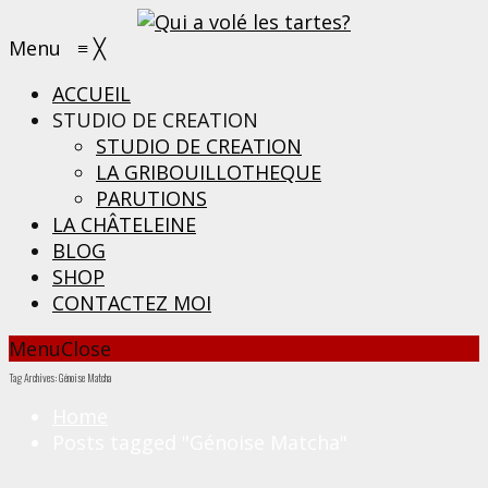
Menu
≡
╳
ACCUEIL
STUDIO DE CREATION
STUDIO DE CREATION
LA GRIBOUILLOTHEQUE
PARUTIONS
LA CHÂTELEINE
BLOG
SHOP
CONTACTEZ MOI
Menu
Close
Tag Archives: Génoise Matcha
Home
Posts tagged "Génoise Matcha"