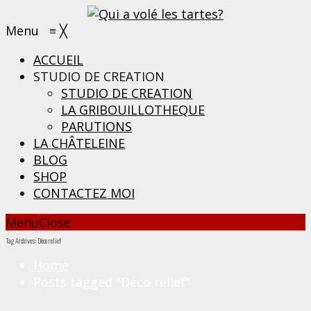
Menu
≡
╳
ACCUEIL
STUDIO DE CREATION
STUDIO DE CREATION
LA GRIBOUILLOTHEQUE
PARUTIONS
LA CHÂTELEINE
BLOG
SHOP
CONTACTEZ MOI
Menu
Close
Tag Archives: Déco relief
Home
Posts tagged "Déco relief"